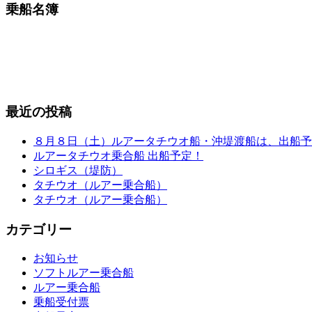
乗船名簿
最近の投稿
８月８日（土）ルアータチウオ船・沖堤渡船は、出船予
ルアータチウオ乗合船 出船予定！
シロギス（堤防）
タチウオ（ルアー乗合船）
タチウオ（ルアー乗合船）
カテゴリー
お知らせ
ソフトルアー乗合船
ルアー乗合船
乗船受付票