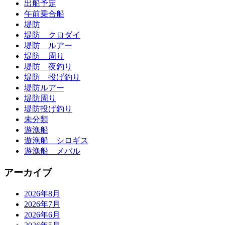
出船予定
午前乗合船
堤防
堤防 クロダイ
堤防 ルアー
堤防 周り
堤防 夜釣り
堤防 投げ釣り
堤防ルアー
堤防周り
堤防投げ釣り
未分類
遊漁船
遊漁船 シロギス
遊漁船 メバル
アーカイブ
2026年8月
2026年7月
2026年6月