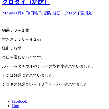
クロダイ（堤防）
2025年11月16日(日曜日)
堤防
,
堤防 クロダイ
宮川丸
釣果：０～１枚
大きさ：３８～４２㎝
場所：各堤
今日も厳しかったです。
ルアーもタチウオやシーバス型程度釣れていました。
アジは好調に釣れていました。
シロギス好調良い人４０匹オーバー釣れてました。
Facebook
Line