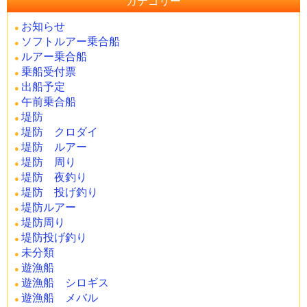
カテゴリー
お知らせ
ソフトルアー乗合船
ルアー乗合船
乗船受付票
出船予定
午前乗合船
堤防
堤防 クロダイ
堤防 ルアー
堤防 周り
堤防 夜釣り
堤防 投げ釣り
堤防ルアー
堤防周り
堤防投げ釣り
未分類
遊漁船
遊漁船 シロギス
遊漁船 メバル