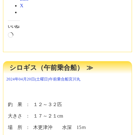
X
いいね:
読
み
込
み
中…
シロギス（午前乗合船）
2024年04月20日(土曜日)
午前乗合船
宮川丸
釣 果 : １２～３２匹
大きさ : １７～２１cm
場 所 : 木更津沖 水深 15ｍ