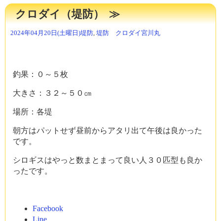
中…
クロダイ（堤防）
2024年04月20日(土曜日)
堤防
,
堤防 クロダイ
宮川丸
釣果：０～５枚
大きさ：３２～５０㎝
場所：各堤
朝方はパットせず昼前からアタリ出て午後は良かった
です。
シロギスはやっと数まとまって良い人３０匹型も良か
ったです。
Facebook
Line