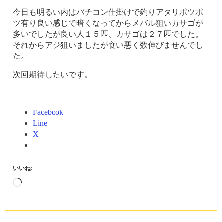
今日も明るい内はバチコン仕掛けで釣りアタリポツポ
ツ有り良い感じで暗くなってからメバル狙いカサゴが
多いでしたが良い人１５匹、カサゴは２７匹でした。
それからアジ狙いましたが食い悪く数伸びませんでし
た。
次回期待したいです。
Facebook
Line
X
いいね:
読
み
込
み