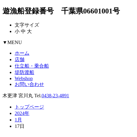
遊漁船登録番号 千葉県06601001号
文字サイズ
小
中
大
▼
MENU
ホーム
店舗
仕立船・乗合船
堤防渡船
Webshop
お問い合わせ
木更津 宮川丸 Tel.
0438-23-4891
トップページ
2024年
1月
17日