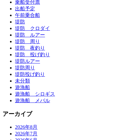
乗船受付票
出船予定
午前乗合船
堤防
堤防 クロダイ
堤防 ルアー
堤防 周り
堤防 夜釣り
堤防 投げ釣り
堤防ルアー
堤防周り
堤防投げ釣り
未分類
遊漁船
遊漁船 シロギス
遊漁船 メバル
アーカイブ
2026年8月
2026年7月