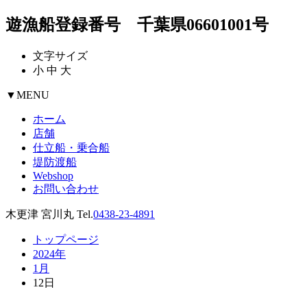
遊漁船登録番号 千葉県06601001号
文字サイズ
小
中
大
▼
MENU
ホーム
店舗
仕立船・乗合船
堤防渡船
Webshop
お問い合わせ
木更津 宮川丸 Tel.
0438-23-4891
トップページ
2024年
1月
12日