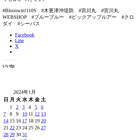
#Blooowin!110S #木更津沖堤防 #宮川丸 #宮川丸
WEBSHOP #ブルーブルー #ピックアップルアー #クロ
ダイ #シーバス
Facebook
Line
X
いいね:
2024年1月
日
月
火
水
木
金
土
1
2
3
4
5
6
7
8
9
10
11
12
13
14
15
16
17
18
19
20
21
22
23
24
25
26
27
28
29
30
31