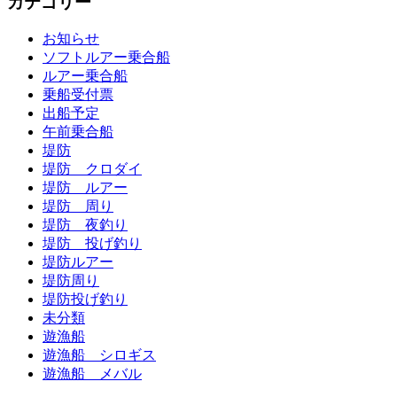
カテゴリー
お知らせ
ソフトルアー乗合船
ルアー乗合船
乗船受付票
出船予定
午前乗合船
堤防
堤防 クロダイ
堤防 ルアー
堤防 周り
堤防 夜釣り
堤防 投げ釣り
堤防ルアー
堤防周り
堤防投げ釣り
未分類
遊漁船
遊漁船 シロギス
遊漁船 メバル