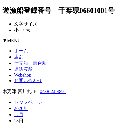
遊漁船登録番号 千葉県06601001号
文字サイズ
小
中
大
▼
MENU
ホーム
店舗
仕立船・乗合船
堤防渡船
Webshop
お問い合わせ
木更津 宮川丸 Tel.
0438-23-4891
トップページ
2020年
12月
18日