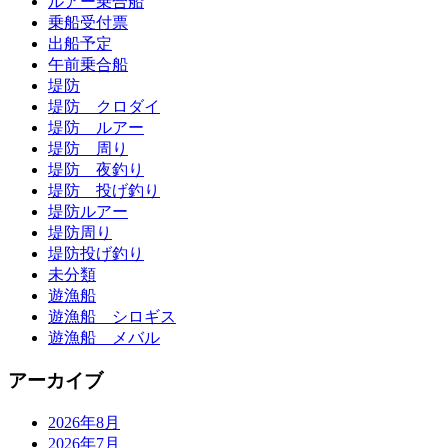
ルアー乗合船
乗船受付票
出船予定
午前乗合船
堤防
堤防 クロダイ
堤防 ルアー
堤防 周り
堤防 夜釣り
堤防 投げ釣り
堤防ルアー
堤防周り
堤防投げ釣り
未分類
遊漁船
遊漁船 シロギス
遊漁船 メバル
アーカイブ
2026年8月
2026年7月