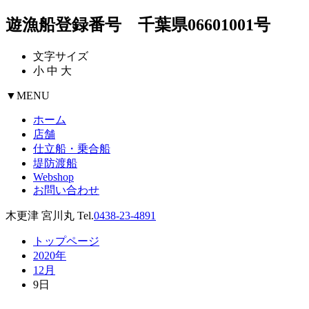
遊漁船登録番号 千葉県06601001号
文字サイズ
小
中
大
▼
MENU
ホーム
店舗
仕立船・乗合船
堤防渡船
Webshop
お問い合わせ
木更津 宮川丸 Tel.
0438-23-4891
トップページ
2020年
12月
9日