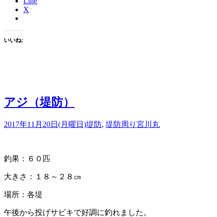
Line
X
いいね:
アジ（堤防）
2017年11月20日(月曜日)
堤防
,
堤防周り
宮川丸
釣果：６０匹
大きさ：１８～２８㎝
場所：各堤
午後から投げサビキで好調に釣れました。