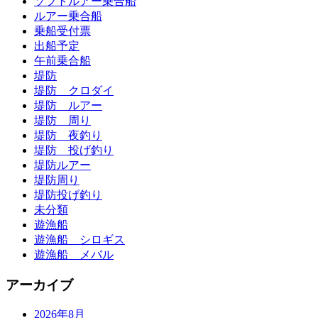
ソフトルアー乗合船
ルアー乗合船
乗船受付票
出船予定
午前乗合船
堤防
堤防 クロダイ
堤防 ルアー
堤防 周り
堤防 夜釣り
堤防 投げ釣り
堤防ルアー
堤防周り
堤防投げ釣り
未分類
遊漁船
遊漁船 シロギス
遊漁船 メバル
アーカイブ
2026年8月