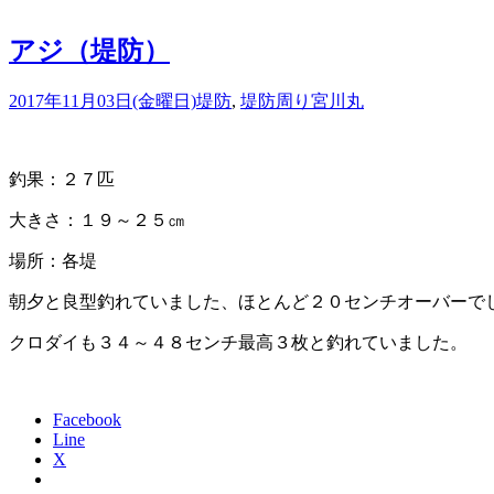
アジ（堤防）
2017年11月03日(金曜日)
堤防
,
堤防周り
宮川丸
釣果：２７匹
大きさ：１９～２５㎝
場所：各堤
朝夕と良型釣れていました、ほとんど２０センチオーバーで
クロダイも３４～４８センチ最高３枚と釣れていました。
Facebook
Line
X