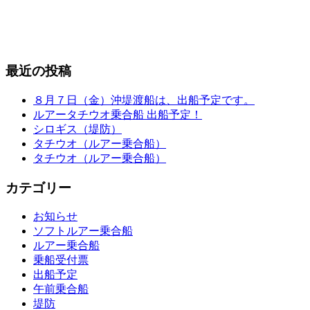
最近の投稿
８月７日（金）沖堤渡船は、出船予定です。
ルアータチウオ乗合船 出船予定！
シロギス（堤防）
タチウオ（ルアー乗合船）
タチウオ（ルアー乗合船）
カテゴリー
お知らせ
ソフトルアー乗合船
ルアー乗合船
乗船受付票
出船予定
午前乗合船
堤防