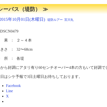
シーバス（堤防）
2015年10月01日(木曜日)
堤防ルアー
宮川丸
 果 : ２～４本
きさ : 32〜68cm
 所 : 各堤
朝から好調にアタリ有り60センチオーバー4本の方もいて好調で
明日はシケ予報で3日土曜日お待ちしております。
Facebook
Line
X