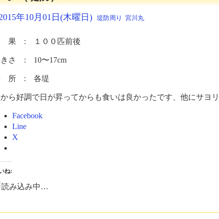
2015年10月01日(木曜日)
堤防周り
宮川丸
 果 : １００匹前後
きさ : 10〜17cm
 所 : 各堤
朝から好調で日が昇ってからも食いは良かったです、他にサヨ
Facebook
Line
X
いね:
読み込み中…