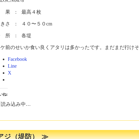
 果 : 最高４枚
きさ : ４０〜５０cm
 所 : 各堤
シケ前のせいか食い良くアタリは多かったです。まだまだ行け
Facebook
Line
X
いね:
読み込み中…
アジ（堤防）