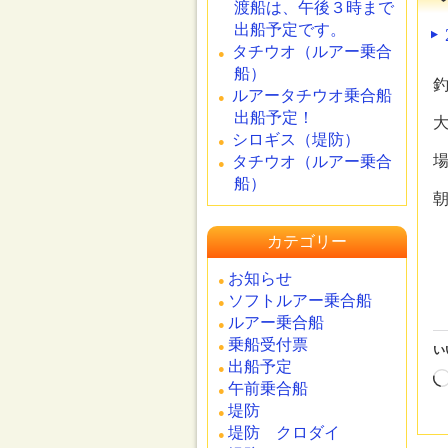
渡船は、午後３時まで
出船予定です。
タチウオ（ルアー乗合
船）
釣
ルアータチウオ乗合船
出船予定！
大
シロギス（堤防）
場
タチウオ（ルアー乗合
船）
カテゴリー
お知らせ
ソフトルアー乗合船
ルアー乗合船
乗船受付票
い
出船予定
午前乗合船
堤防
堤防 クロダイ