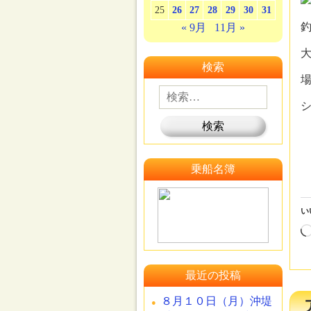
25
26
27
28
29
30
31
釣
« 9月
11月 »
大
検索
場
乗船名簿
い
最近の投稿
８月１０日（月）沖堤