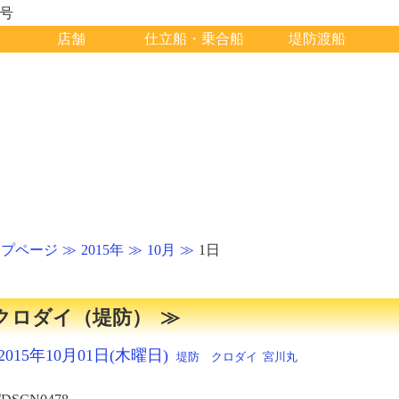
1号
店舗
仕立船・乗合船
堤防渡船
ップページ
2015年
10月
1日
クロダイ（堤防）
2015年10月01日(木曜日)
堤防 クロダイ
宮川丸