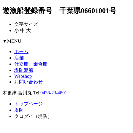
遊漁船登録番号 千葉県06601001号
文字サイズ
小
中
大
▼
MENU
ホーム
店舗
仕立船・乗合船
堤防渡船
Webshop
お問い合わせ
木更津 宮川丸 Tel.
0438-23-4891
トップページ
堤防
クロダイ（堤防）