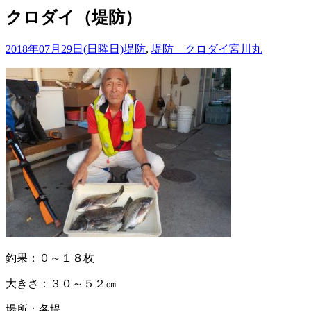
クロダイ（堤防）
2018年07月29日(日曜日)
堤防
,
堤防 クロダイ
宮川丸
釣果：０～１８枚
大きさ：３０～５２㎝
場所：各堤