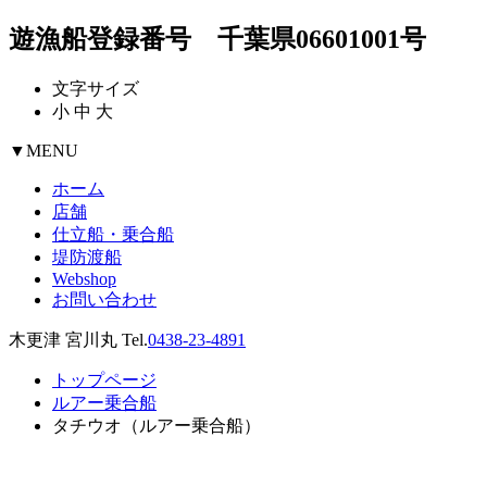
遊漁船登録番号 千葉県06601001号
文字サイズ
小
中
大
▼
MENU
ホーム
店舗
仕立船・乗合船
堤防渡船
Webshop
お問い合わせ
木更津 宮川丸 Tel.
0438-23-4891
トップページ
ルアー乗合船
タチウオ（ルアー乗合船）