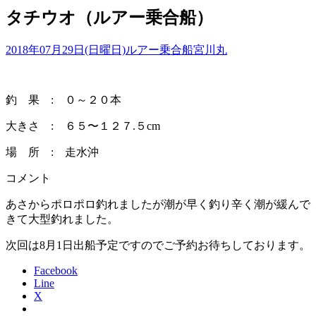
タチウオ（ルアー乗合船）
2018年07月29日(日曜日)
ルアー乗合船
宮川丸
釣 果 : ０～２０本
大きさ : ６５〜１２７.５cm
場 所 : 走水沖
コメント
あさからポロポロ釣れましたが潮が早く釣り辛く潮が緩んで
きて大型釣れました。
次回は8月1日出船予定ですのでご予約お待ちしております。
Facebook
Line
X