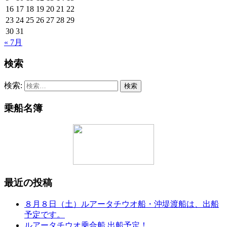
16
17
18
19
20
21
22
23
24
25
26
27
28
29
30
31
« 7月
検索
検索:
乗船名簿
最近の投稿
８月８日（土）ルアータチウオ船・沖堤渡船は、出船
予定です。
ルアータチウオ乗合船 出船予定！