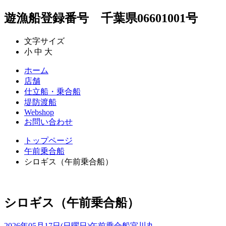
遊漁船登録番号 千葉県06601001号
文字サイズ
小
中
大
ホーム
店舗
仕立船・乗合船
堤防渡船
Webshop
お問い合わせ
トップページ
午前乗合船
シロギス（午前乗合船）
シロギス（午前乗合船）
2026年05月17日(日曜日)
午前乗合船
宮川丸