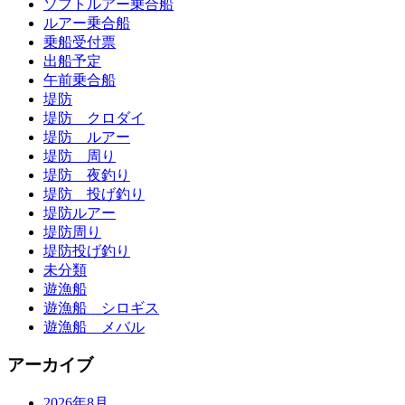
ソフトルアー乗合船
ルアー乗合船
乗船受付票
出船予定
午前乗合船
堤防
堤防 クロダイ
堤防 ルアー
堤防 周り
堤防 夜釣り
堤防 投げ釣り
堤防ルアー
堤防周り
堤防投げ釣り
未分類
遊漁船
遊漁船 シロギス
遊漁船 メバル
アーカイブ
2026年8月