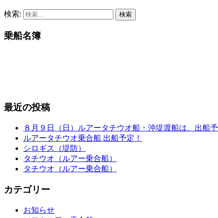
検索:
乗船名簿
最近の投稿
８月９日（日）ルアータチウオ船・沖堤渡船は、出船予
ルアータチウオ乗合船 出船予定！
シロギス（堤防）
タチウオ（ルアー乗合船）
タチウオ（ルアー乗合船）
カテゴリー
お知らせ