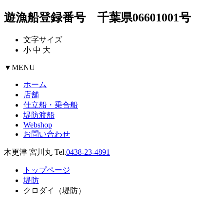
遊漁船登録番号 千葉県06601001号
文字サイズ
小
中
大
▼
MENU
ホーム
店舗
仕立船・乗合船
堤防渡船
Webshop
お問い合わせ
木更津 宮川丸 Tel.
0438-23-4891
トップページ
堤防
クロダイ（堤防）