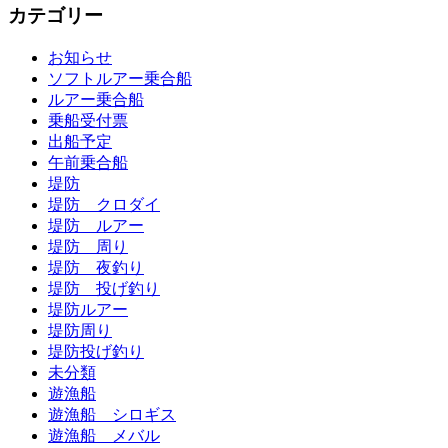
カテゴリー
お知らせ
ソフトルアー乗合船
ルアー乗合船
乗船受付票
出船予定
午前乗合船
堤防
堤防 クロダイ
堤防 ルアー
堤防 周り
堤防 夜釣り
堤防 投げ釣り
堤防ルアー
堤防周り
堤防投げ釣り
未分類
遊漁船
遊漁船 シロギス
遊漁船 メバル