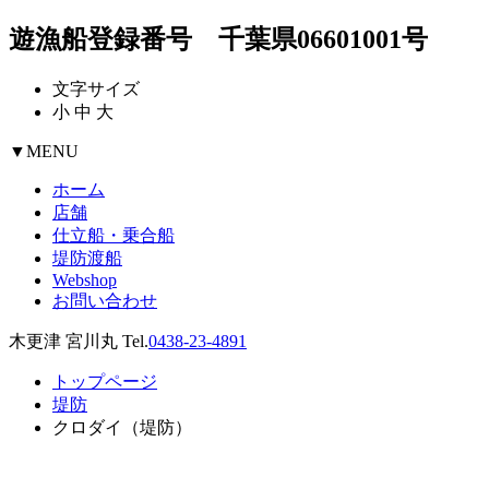
遊漁船登録番号 千葉県06601001号
文字サイズ
小
中
大
▼
MENU
ホーム
店舗
仕立船・乗合船
堤防渡船
Webshop
お問い合わせ
木更津 宮川丸 Tel.
0438-23-4891
トップページ
堤防
クロダイ（堤防）