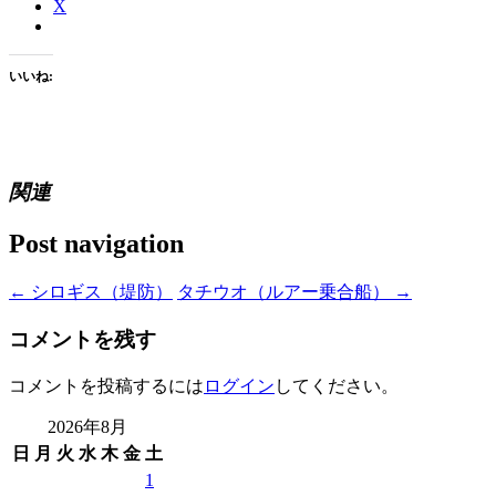
X
いいね:
関連
Post navigation
←
シロギス（堤防）
タチウオ（ルアー乗合船）
→
コメントを残す
コメントを投稿するには
ログイン
してください。
2026年8月
日
月
火
水
木
金
土
1