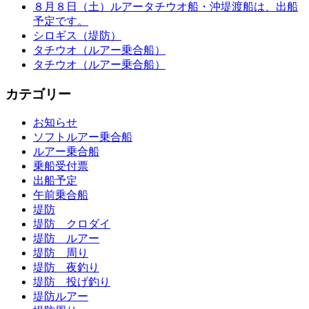
８月８日（土）ルアータチウオ船・沖堤渡船は、出船
予定です。
シロギス（堤防）
タチウオ（ルアー乗合船）
タチウオ（ルアー乗合船）
カテゴリー
お知らせ
ソフトルアー乗合船
ルアー乗合船
乗船受付票
出船予定
午前乗合船
堤防
堤防 クロダイ
堤防 ルアー
堤防 周り
堤防 夜釣り
堤防 投げ釣り
堤防ルアー