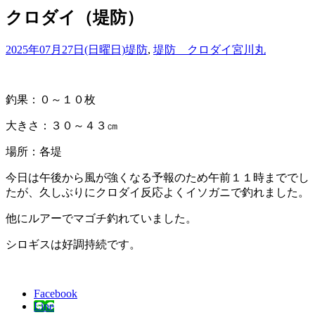
クロダイ（堤防）
2025年07月27日(日曜日)
堤防
,
堤防 クロダイ
宮川丸
釣果：０～１０枚
大きさ：３０～４３㎝
場所：各堤
今日は午後から風が強くなる予報のため午前１１時まででし
たが、久しぶりにクロダイ反応よくイソガニで釣れました。
他にルアーでマゴチ釣れていました。
シロギスは好調持続です。
Facebook
Line