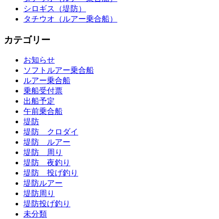
シロギス（堤防）
タチウオ（ルアー乗合船）
カテゴリー
お知らせ
ソフトルアー乗合船
ルアー乗合船
乗船受付票
出船予定
午前乗合船
堤防
堤防 クロダイ
堤防 ルアー
堤防 周り
堤防 夜釣り
堤防 投げ釣り
堤防ルアー
堤防周り
堤防投げ釣り
未分類