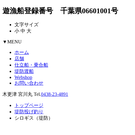
遊漁船登録番号 千葉県06601001号
文字サイズ
小
中
大
▼
MENU
ホーム
店舗
仕立船・乗合船
堤防渡船
Webshop
お問い合わせ
木更津 宮川丸 Tel.
0438-23-4891
トップページ
堤防投げ釣り
シロギス（堤防）