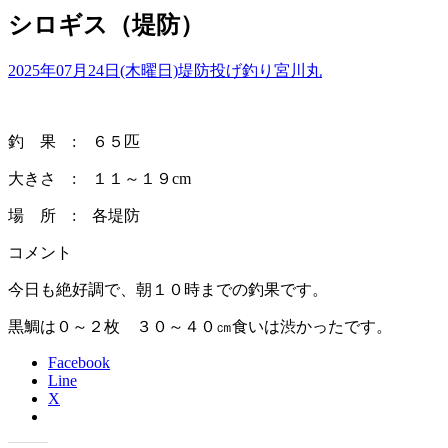
シロギス（堤防）
2025年07月24日(木曜日)
堤防投げ釣り
宮川丸
釣 果 : ６５匹
大きさ : １１～１９cm
場 所 : 各堤防
コメント
今日も絶好調で、朝１０時までの釣果です。
黒鯛は０～２枚 ３０～４０㎝食いは渋かったです。
Facebook
Line
X