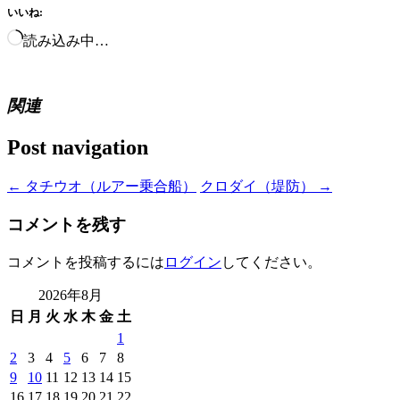
いいね:
読み込み中…
関連
Post navigation
←
タチウオ（ルアー乗合船）
クロダイ（堤防）
→
コメントを残す
コメントを投稿するには
ログイン
してください。
2026年8月
日
月
火
水
木
金
土
1
2
3
4
5
6
7
8
9
10
11
12
13
14
15
16
17
18
19
20
21
22