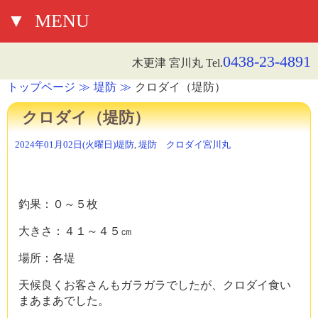
▼
MENU
0438-23-4891
木更津 宮川丸 Tel.
トップページ
堤防
クロダイ（堤防）
クロダイ（堤防）
2024年01月02日(火曜日)
堤防
,
堤防 クロダイ
宮川丸
釣果：０～５枚
大きさ：４１～４５㎝
場所：各堤
天候良くお客さんもガラガラでしたが、クロダイ食い
まあまあでした。