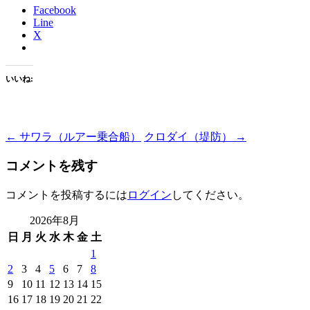
Facebook
Line
X
いいね:
Post
←
サワラ（ルアー乗合船）
クロダイ（堤防）
→
navigation
コメントを残す
コメントを投稿するには
ログイン
してください。
2026年8月
日
月
火
水
木
金
土
1
2
3
4
5
6
7
8
9
10
11
12
13
14
15
16
17
18
19
20
21
22