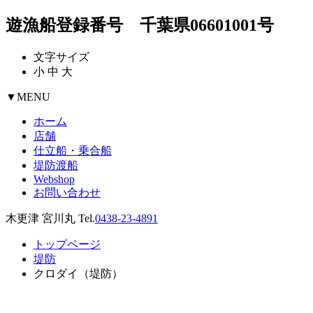
遊漁船登録番号 千葉県06601001号
文字サイズ
小
中
大
▼
MENU
ホーム
店舗
仕立船・乗合船
堤防渡船
Webshop
お問い合わせ
木更津 宮川丸 Tel.
0438-23-4891
トップページ
堤防
クロダイ（堤防）