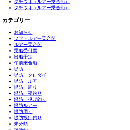
タチウオ（ルアー乗合船）
タチウオ（ルアー乗合船）
カテゴリー
お知らせ
ソフトルアー乗合船
ルアー乗合船
乗船受付票
出船予定
午前乗合船
堤防
堤防 クロダイ
堤防 ルアー
堤防 周り
堤防 夜釣り
堤防 投げ釣り
堤防ルアー
堤防周り
堤防投げ釣り
未分類
遊漁船