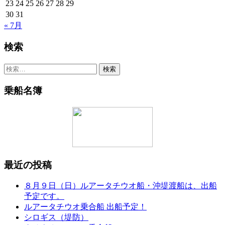
23
24
25
26
27
28
29
30
31
« 7月
検索
検
索:
乗船名簿
最近の投稿
８月９日（日）ルアータチウオ船・沖堤渡船は、出船
予定です。
ルアータチウオ乗合船 出船予定！
シロギス（堤防）