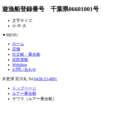
遊漁船登録番号 千葉県06601001号
文字サイズ
小
中
大
▼
MENU
ホーム
店舗
仕立船・乗合船
堤防渡船
Webshop
お問い合わせ
木更津 宮川丸 Tel.
0438-23-4891
トップページ
ルアー乗合船
サワラ（ルアー乗合船）