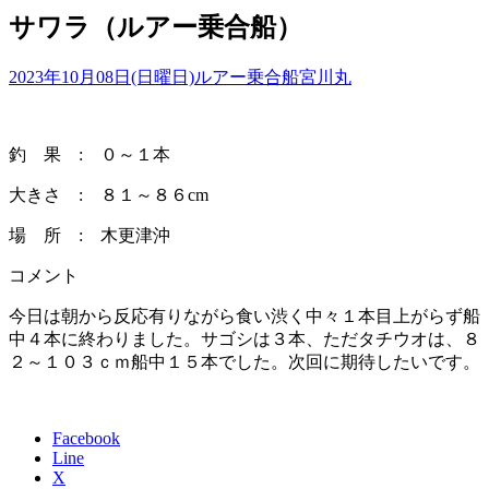
サワラ（ルアー乗合船）
2023年10月08日(日曜日)
ルアー乗合船
宮川丸
釣 果 : ０～１本
大きさ : ８１～８６cm
場 所 : 木更津沖
コメント
今日は朝から反応有りながら食い渋く中々１本目上がらず船
中４本に終わりました。サゴシは３本、ただタチウオは、８
２～１０３ｃｍ船中１５本でした。次回に期待したいです。
Facebook
Line
X