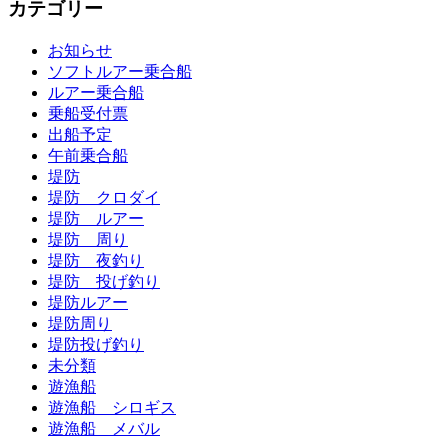
カテゴリー
お知らせ
ソフトルアー乗合船
ルアー乗合船
乗船受付票
出船予定
午前乗合船
堤防
堤防 クロダイ
堤防 ルアー
堤防 周り
堤防 夜釣り
堤防 投げ釣り
堤防ルアー
堤防周り
堤防投げ釣り
未分類
遊漁船
遊漁船 シロギス
遊漁船 メバル