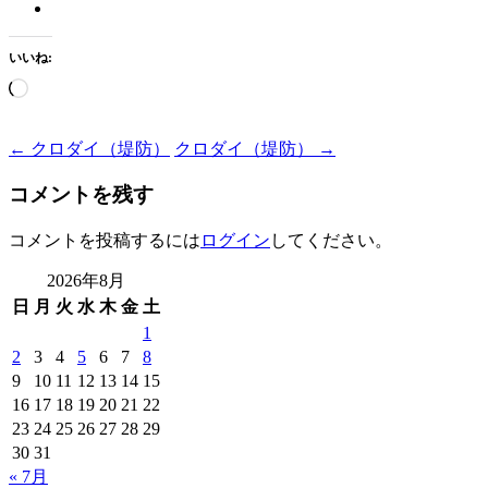
いいね:
読
み
込
Post
←
クロダイ（堤防）
クロダイ（堤防）
→
み
navigation
中…
コメントを残す
コメントを投稿するには
ログイン
してください。
2026年8月
日
月
火
水
木
金
土
1
2
3
4
5
6
7
8
9
10
11
12
13
14
15
16
17
18
19
20
21
22
23
24
25
26
27
28
29
30
31
« 7月