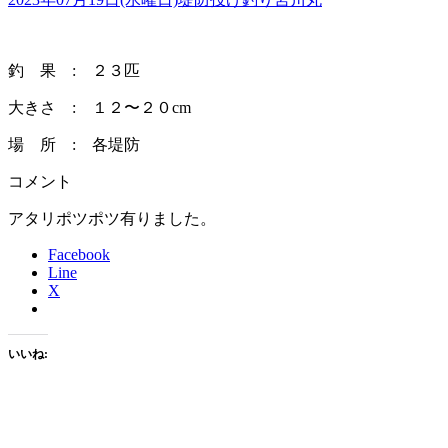
釣 果 : ２３匹
大きさ : １２〜２０cm
場 所 : 各堤防
コメント
アタリポツポツ有りました。
Facebook
Line
X
いいね: