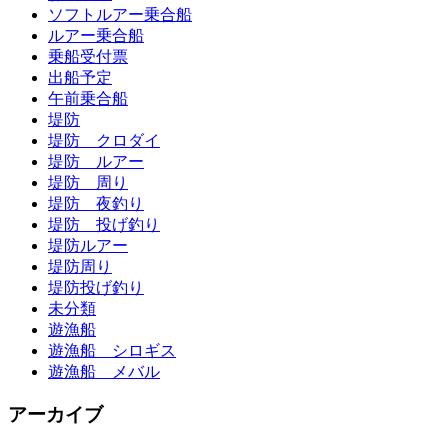
ソフトルアー乗合船
ルアー乗合船
乗船受付票
出船予定
午前乗合船
堤防
堤防 クロダイ
堤防 ルアー
堤防 周り
堤防 夜釣り
堤防 投げ釣り
堤防ルアー
堤防周り
堤防投げ釣り
未分類
遊漁船
遊漁船 シロギス
遊漁船 メバル
アーカイブ