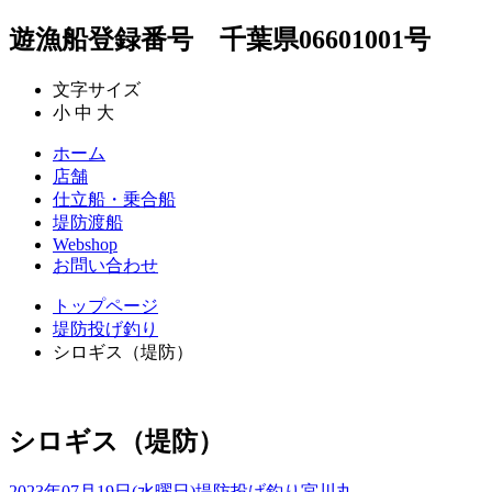
遊漁船登録番号 千葉県06601001号
文字サイズ
小
中
大
ホーム
店舗
仕立船・乗合船
堤防渡船
Webshop
お問い合わせ
トップページ
堤防投げ釣り
シロギス（堤防）
シロギス（堤防）
2023年07月19日(水曜日)
堤防投げ釣り
宮川丸