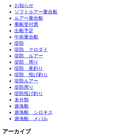
お知らせ
ソフトルアー乗合船
ルアー乗合船
乗船受付票
出船予定
午前乗合船
堤防
堤防 クロダイ
堤防 ルアー
堤防 周り
堤防 夜釣り
堤防 投げ釣り
堤防ルアー
堤防周り
堤防投げ釣り
未分類
遊漁船
遊漁船 シロギス
遊漁船 メバル
アーカイブ