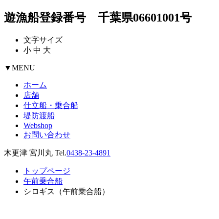
遊漁船登録番号 千葉県06601001号
文字サイズ
小
中
大
▼
MENU
ホーム
店舗
仕立船・乗合船
堤防渡船
Webshop
お問い合わせ
木更津 宮川丸 Tel.
0438-23-4891
トップページ
午前乗合船
シロギス（午前乗合船）