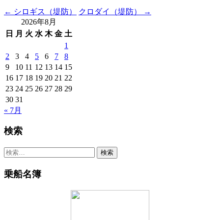
Post
←
シロギス（堤防）
クロダイ（堤防）
→
2026年8月
navigation
日
月
火
水
木
金
土
1
2
3
4
5
6
7
8
9
10
11
12
13
14
15
16
17
18
19
20
21
22
23
24
25
26
27
28
29
30
31
« 7月
検索
検
索:
乗船名簿