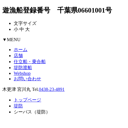
遊漁船登録番号 千葉県06601001号
文字サイズ
小
中
大
▼
MENU
ホーム
店舗
仕立船・乗合船
堤防渡船
Webshop
お問い合わせ
木更津 宮川丸 Tel.
0438-23-4891
トップページ
堤防
シーバス（堤防）