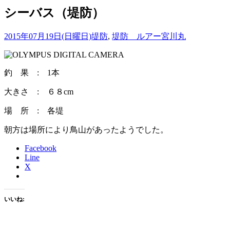
シーバス（堤防）
2015年07月19日(日曜日)
堤防
,
堤防 ルアー
宮川丸
釣 果 : 1本
大きさ : ６８cm
場 所 : 各堤
朝方は場所により鳥山があったようでした。
Facebook
Line
X
いいね: