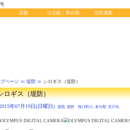
1号
店舗
仕立船・乗合船
堤防渡船
ップページ
堤防
シロギス（堤防）
シロギス（堤防）
2015年07月19日(日曜日)
堤防
,
堤防 投げ釣り
,
未分類
宮川丸