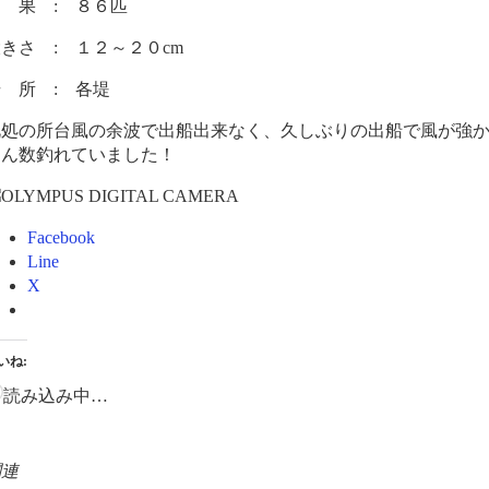
 果 : ８６匹
きさ : １２～２０cm
 所 : 各堤
此処の所台風の余波で出船出来なく、久しぶりの出船で風が強
さん数釣れていました！
Facebook
Line
X
いね:
読み込み中…
関連