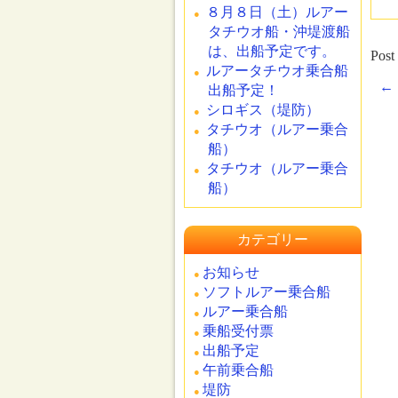
８月８日（土）ルアー
タチウオ船・沖堤渡船
は、出船予定です。
Post
ルアータチウオ乗合船
←
出船予定！
シロギス（堤防）
タチウオ（ルアー乗合
船）
タチウオ（ルアー乗合
船）
カテゴリー
お知らせ
ソフトルアー乗合船
ルアー乗合船
乗船受付票
出船予定
午前乗合船
堤防