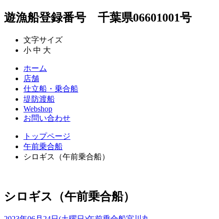
遊漁船登録番号 千葉県06601001号
文字サイズ
小
中
大
ホーム
店舗
仕立船・乗合船
堤防渡船
Webshop
お問い合わせ
トップページ
午前乗合船
シロギス（午前乗合船）
シロギス（午前乗合船）
2023年06月24日(土曜日)
午前乗合船
宮川丸