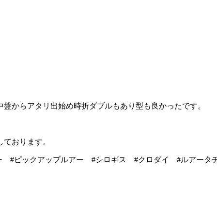
中盤からアタリ出始め時折ダブルもあり型も良かったです。
しております。
ルー #ピックアップルアー #シロギス #クロダイ #ルアータ