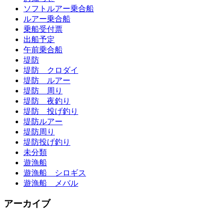
ソフトルアー乗合船
ルアー乗合船
乗船受付票
出船予定
午前乗合船
堤防
堤防 クロダイ
堤防 ルアー
堤防 周り
堤防 夜釣り
堤防 投げ釣り
堤防ルアー
堤防周り
堤防投げ釣り
未分類
遊漁船
遊漁船 シロギス
遊漁船 メバル
アーカイブ