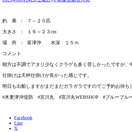
釣 果 : ７～２０匹
大きさ : １６～２３cm
場 所 : 富津沖 水深 １５ｍ
コメント
朝方は不調でアタリ少なくクラゲも多く苦しかったですが、
仕掛けは天秤仕掛けが良かった感じです。
明日も出船しますがまだまだガラガラですのでご予約お待ち
#木更津沖堤防 #宮川丸 #宮川丸WEBSHOP #ブルーブ
Facebook
Line
X