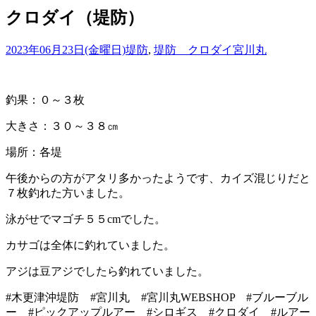
クロダイ（堤防）
2023年06月23日(金曜日)
堤防
,
堤防 クロダイ
宮川丸
釣果：０～３枚
大きさ：３０～３８㎝
場所：各堤
午後からの方がアタリ多かったようです、カイズ混じりだと
７枚釣れた方いました。
泳がせでマゴチ５５cmでした。
カサゴは全体に釣れていました。
アジは豆アジでしたら釣れていました。
#木更津沖堤防 #宮川丸 #宮川丸WEBSHOP #ブルーブル
ー #ピックアップルアー #シロギス #クロダイ #ルアー