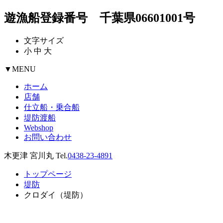
遊漁船登録番号 千葉県06601001号
文字サイズ
小
中
大
▼
MENU
ホーム
店舗
仕立船・乗合船
堤防渡船
Webshop
お問い合わせ
木更津 宮川丸 Tel.
0438-23-4891
トップページ
堤防
クロダイ（堤防）