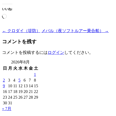
いいね:
読
み
込
Post
←
クロダイ（堤防）
メバル（夜ソフトルアー乗合船）
→
み
navigation
中…
コメントを残す
コメントを投稿するには
ログイン
してください。
2026年8月
日
月
火
水
木
金
土
1
2
3
4
5
6
7
8
9
10
11
12
13
14
15
16
17
18
19
20
21
22
23
24
25
26
27
28
29
30
31
« 7月