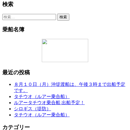
検索
検
索:
乗船名簿
最近の投稿
８月１０日（月）沖堤渡船は、午後３時まで出船予定
です。
タチウオ（ルアー乗合船）
ルアータチウオ乗合船 出船予定！
シロギス（堤防）
タチウオ（ルアー乗合船）
カテゴリー