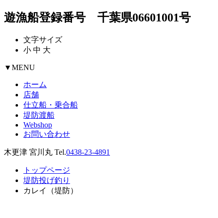
遊漁船登録番号 千葉県06601001号
文字サイズ
小
中
大
▼
MENU
ホーム
店舗
仕立船・乗合船
堤防渡船
Webshop
お問い合わせ
木更津 宮川丸 Tel.
0438-23-4891
トップページ
堤防投げ釣り
カレイ（堤防）