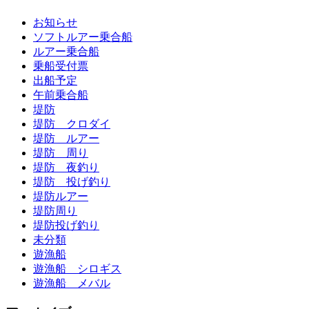
お知らせ
ソフトルアー乗合船
ルアー乗合船
乗船受付票
出船予定
午前乗合船
堤防
堤防 クロダイ
堤防 ルアー
堤防 周り
堤防 夜釣り
堤防 投げ釣り
堤防ルアー
堤防周り
堤防投げ釣り
未分類
遊漁船
遊漁船 シロギス
遊漁船 メバル