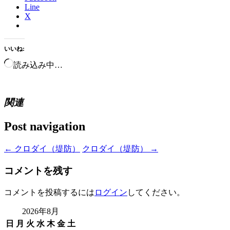
Line
X
いいね:
読み込み中…
関連
Post navigation
←
クロダイ（堤防）
クロダイ（堤防）
→
コメントを残す
コメントを投稿するには
ログイン
してください。
2026年8月
日
月
火
水
木
金
土