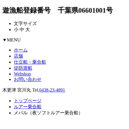
遊漁船登録番号 千葉県06601001号
文字サイズ
小
中
大
▼
MENU
ホーム
店舗
仕立船・乗合船
堤防渡船
Webshop
お問い合わせ
木更津 宮川丸 Tel.
0438-23-4891
トップページ
ルアー乗合船
メバル（夜ソフトルアー乗合船）