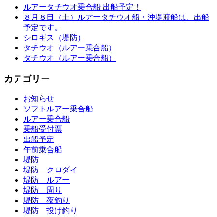
ルアータチウオ乗合船 出船予定！
８月８日（土）ルアータチウオ船・沖堤渡船は、出船
予定です。
シロギス（堤防）
タチウオ（ルアー乗合船）
タチウオ（ルアー乗合船）
カテゴリー
お知らせ
ソフトルアー乗合船
ルアー乗合船
乗船受付票
出船予定
午前乗合船
堤防
堤防 クロダイ
堤防 ルアー
堤防 周り
堤防 夜釣り
堤防 投げ釣り