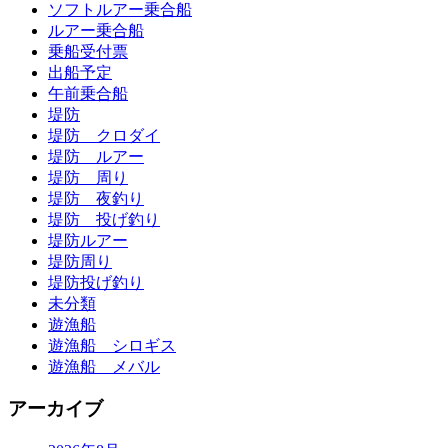
ソフトルアー乗合船
ルアー乗合船
乗船受付票
出船予定
午前乗合船
堤防
堤防 クロダイ
堤防 ルアー
堤防 周り
堤防 夜釣り
堤防 投げ釣り
堤防ルアー
堤防周り
堤防投げ釣り
未分類
遊漁船
遊漁船 シロギス
遊漁船 メバル
アーカイブ