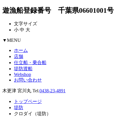
遊漁船登録番号 千葉県06601001号
文字サイズ
小
中
大
▼
MENU
ホーム
店舗
仕立船・乗合船
堤防渡船
Webshop
お問い合わせ
木更津 宮川丸 Tel.
0438-23-4891
トップページ
堤防
クロダイ（堤防）