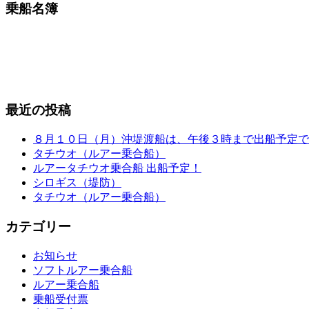
乗船名簿
最近の投稿
８月１０日（月）沖堤渡船は、午後３時まで出船予定で
タチウオ（ルアー乗合船）
ルアータチウオ乗合船 出船予定！
シロギス（堤防）
タチウオ（ルアー乗合船）
カテゴリー
お知らせ
ソフトルアー乗合船
ルアー乗合船
乗船受付票