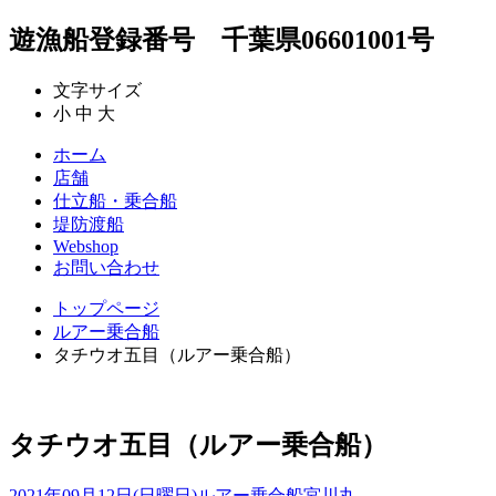
遊漁船登録番号 千葉県06601001号
文字サイズ
小
中
大
ホーム
店舗
仕立船・乗合船
堤防渡船
Webshop
お問い合わせ
トップページ
ルアー乗合船
タチウオ五目（ルアー乗合船）
タチウオ五目（ルアー乗合船）
2021年09月12日(日曜日)
ルアー乗合船
宮川丸