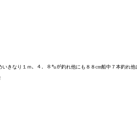
めいきなり１ｍ、４．８㌔が釣れ他にも８８cm船中７本釣れ他
！