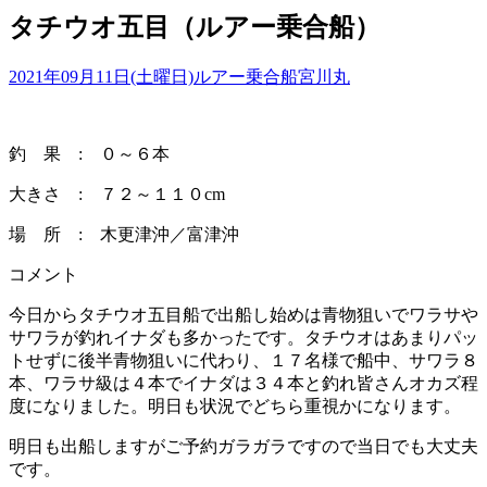
タチウオ五目（ルアー乗合船）
2021年09月11日(土曜日)
ルアー乗合船
宮川丸
釣 果 : ０～６本
大きさ : ７２～１１０cm
場 所 : 木更津沖／富津沖
コメント
今日からタチウオ五目船で出船し始めは青物狙いでワラサや
サワラが釣れイナダも多かったです。タチウオはあまりパッ
トせずに後半青物狙いに代わり、１７名様で船中、サワラ８
本、ワラサ級は４本でイナダは３４本と釣れ皆さんオカズ程
度になりました。明日も状況でどちら重視かになります。
明日も出船しますがご予約ガラガラですので当日でも大丈夫
です。