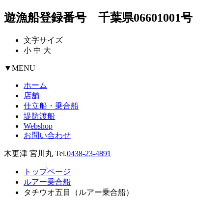
遊漁船登録番号 千葉県06601001号
文字サイズ
小
中
大
▼
MENU
ホーム
店舗
仕立船・乗合船
堤防渡船
Webshop
お問い合わせ
木更津 宮川丸 Tel.
0438-23-4891
トップページ
ルアー乗合船
タチウオ五目（ルアー乗合船）