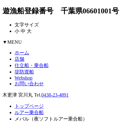
遊漁船登録番号 千葉県06601001号
文字サイズ
小
中
大
▼
MENU
ホーム
店舗
仕立船・乗合船
堤防渡船
Webshop
お問い合わせ
木更津 宮川丸 Tel.
0438-23-4891
トップページ
ルアー乗合船
メバル（夜ソフトルアー乗合船）