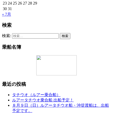
23
24
25
26
27
28
29
30
31
« 7月
検索
検索:
乗船名簿
最近の投稿
タチウオ（ルアー乗合船）
ルアータチウオ乗合船 出船予定！
８月９日（日）ルアータチウオ船・沖堤渡船は、出船
予定です。