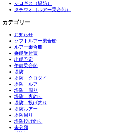
シロギス（堤防）
タチウオ（ルアー乗合船）
カテゴリー
お知らせ
ソフトルアー乗合船
ルアー乗合船
乗船受付票
出船予定
午前乗合船
堤防
堤防 クロダイ
堤防 ルアー
堤防 周り
堤防 夜釣り
堤防 投げ釣り
堤防ルアー
堤防周り
堤防投げ釣り
未分類