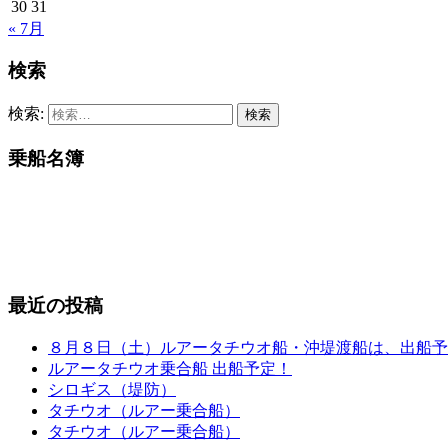
30
31
« 7月
検索
検索:
乗船名簿
最近の投稿
８月８日（土）ルアータチウオ船・沖堤渡船は、出船予
ルアータチウオ乗合船 出船予定！
シロギス（堤防）
タチウオ（ルアー乗合船）
タチウオ（ルアー乗合船）