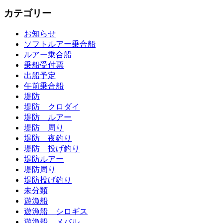
カテゴリー
お知らせ
ソフトルアー乗合船
ルアー乗合船
乗船受付票
出船予定
午前乗合船
堤防
堤防 クロダイ
堤防 ルアー
堤防 周り
堤防 夜釣り
堤防 投げ釣り
堤防ルアー
堤防周り
堤防投げ釣り
未分類
遊漁船
遊漁船 シロギス
遊漁船 メバル