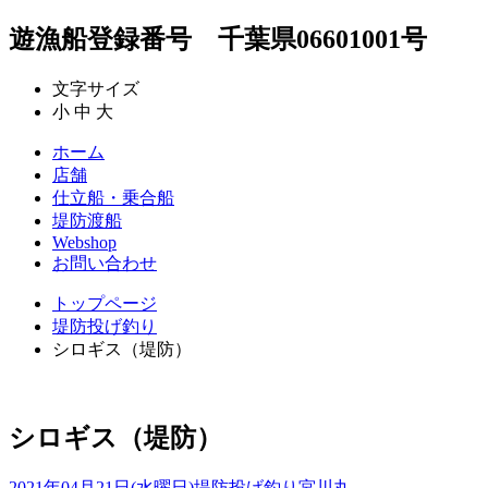
遊漁船登録番号 千葉県06601001号
文字サイズ
小
中
大
ホーム
店舗
仕立船・乗合船
堤防渡船
Webshop
お問い合わせ
トップページ
堤防投げ釣り
シロギス（堤防）
シロギス（堤防）
2021年04月21日(水曜日)
堤防投げ釣り
宮川丸