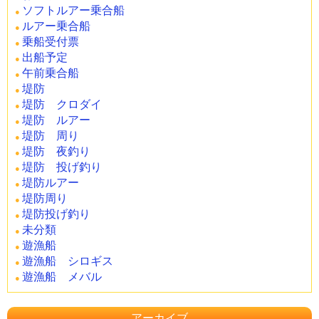
ソフトルアー乗合船
ルアー乗合船
乗船受付票
出船予定
午前乗合船
堤防
堤防 クロダイ
堤防 ルアー
堤防 周り
堤防 夜釣り
堤防 投げ釣り
堤防ルアー
堤防周り
堤防投げ釣り
未分類
遊漁船
遊漁船 シロギス
遊漁船 メバル
アーカイブ