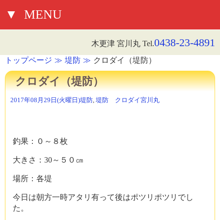
▼
MENU
0438-23-4891
木更津 宮川丸 Tel.
トップページ
堤防
クロダイ（堤防）
クロダイ（堤防）
2017年08月29日(火曜日)
堤防
,
堤防 クロダイ
宮川丸
釣果：０～８枚
大きさ：30～５０㎝
場所：各堤
今日は朝方一時アタリ有って後はポツリポツリでし
た。