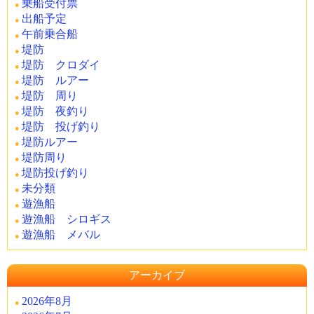
乗船受付票
出船予定
午前乗合船
堤防
堤防 クロダイ
堤防 ルアー
堤防 周り
堤防 夜釣り
堤防 投げ釣り
堤防ルアー
堤防周り
堤防投げ釣り
未分類
遊漁船
遊漁船 シロギス
遊漁船 メバル
アーカイブ
2026年8月