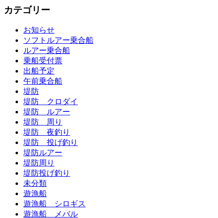
カテゴリー
お知らせ
ソフトルアー乗合船
ルアー乗合船
乗船受付票
出船予定
午前乗合船
堤防
堤防 クロダイ
堤防 ルアー
堤防 周り
堤防 夜釣り
堤防 投げ釣り
堤防ルアー
堤防周り
堤防投げ釣り
未分類
遊漁船
遊漁船 シロギス
遊漁船 メバル