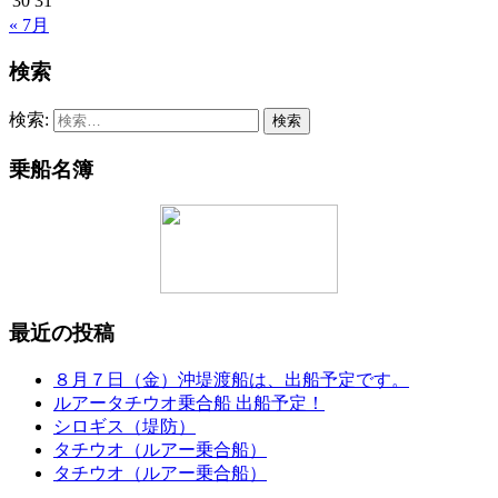
30
31
« 7月
検索
検索:
乗船名簿
最近の投稿
８月７日（金）沖堤渡船は、出船予定です。
ルアータチウオ乗合船 出船予定！
シロギス（堤防）
タチウオ（ルアー乗合船）
タチウオ（ルアー乗合船）