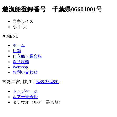
遊漁船登録番号 千葉県06601001号
文字サイズ
小
中
大
▼
MENU
ホーム
店舗
仕立船・乗合船
堤防渡船
Webshop
お問い合わせ
木更津 宮川丸 Tel.
0438-23-4891
トップページ
ルアー乗合船
タチウオ（ルアー乗合船）