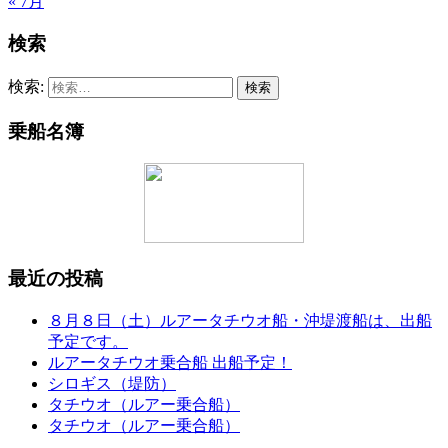
« 7月
検索
検索:
乗船名簿
最近の投稿
８月８日（土）ルアータチウオ船・沖堤渡船は、出船
予定です。
ルアータチウオ乗合船 出船予定！
シロギス（堤防）
タチウオ（ルアー乗合船）
タチウオ（ルアー乗合船）