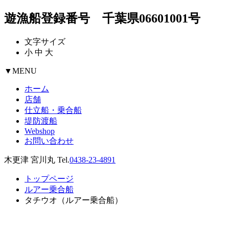
遊漁船登録番号 千葉県06601001号
文字サイズ
小
中
大
▼
MENU
ホーム
店舗
仕立船・乗合船
堤防渡船
Webshop
お問い合わせ
木更津 宮川丸 Tel.
0438-23-4891
トップページ
ルアー乗合船
タチウオ（ルアー乗合船）