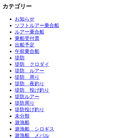
カテゴリー
お知らせ
ソフトルアー乗合船
ルアー乗合船
乗船受付票
出船予定
午前乗合船
堤防
堤防 クロダイ
堤防 ルアー
堤防 周り
堤防 夜釣り
堤防 投げ釣り
堤防ルアー
堤防周り
堤防投げ釣り
未分類
遊漁船
遊漁船 シロギス
遊漁船 メバル