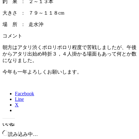
釣 果 : ２～１３本
大きさ : ７９～１１８cm
場 所 : 走水沖
コメント
朝方はアタリ渋くポロリポロリ程度で苦戦しましたが、午後
からアタリ出始め時折３，４人掛かる場面もあって何とか数
になりました。
今年も一年よろしくお願いします。
Facebook
Line
X
いいね:
読み込み中…