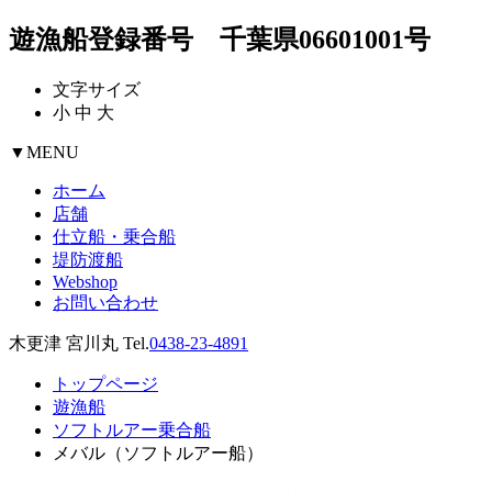
遊漁船登録番号 千葉県06601001号
文字サイズ
小
中
大
▼
MENU
ホーム
店舗
仕立船・乗合船
堤防渡船
Webshop
お問い合わせ
木更津 宮川丸 Tel.
0438-23-4891
トップページ
遊漁船
ソフトルアー乗合船
メバル（ソフトルアー船）