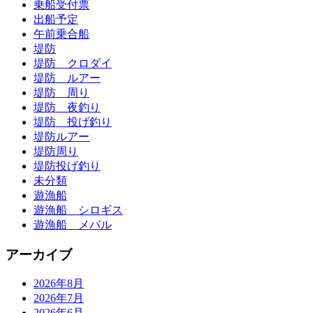
乗船受付票
出船予定
午前乗合船
堤防
堤防 クロダイ
堤防 ルアー
堤防 周り
堤防 夜釣り
堤防 投げ釣り
堤防ルアー
堤防周り
堤防投げ釣り
未分類
遊漁船
遊漁船 シロギス
遊漁船 メバル
アーカイブ
2026年8月
2026年7月
2026年6月