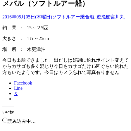
メバル（ソフトルアー船）
2016年05月05日(木曜日)
ソフトルアー乗合船
,
遊漁船
宮川丸
釣 果 : 15～２5匹
大きさ : 1５～25cm
場 所 : 木更津沖
今日も出船できました、出だしは好調に釣れポイント変えて
からカサゴも多く混じり今日もカサゴだけ15匹ぐらい釣れた
方もいたようです。今日はカメラ忘れて写真有りません
Facebook
Line
X
いいね:
読み込み中…