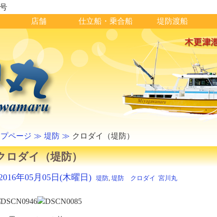
1号
店舗
仕立船・乗合船
堤防渡船
ップページ
堤防
クロダイ（堤防）
クロダイ（堤防）
2016年05月05日(木曜日)
堤防
,
堤防 クロダイ
宮川丸