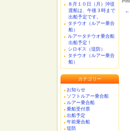
Post
８月１０日（月）沖堤
渡船は、午後３時まで
←
出船予定です。
タチウオ（ルアー乗合
船）
ルアータチウオ乗合船
出船予定！
シロギス（堤防）
タチウオ（ルアー乗合
船）
カテゴリー
お知らせ
ソフトルアー乗合船
ルアー乗合船
乗船受付票
出船予定
午前乗合船
堤防