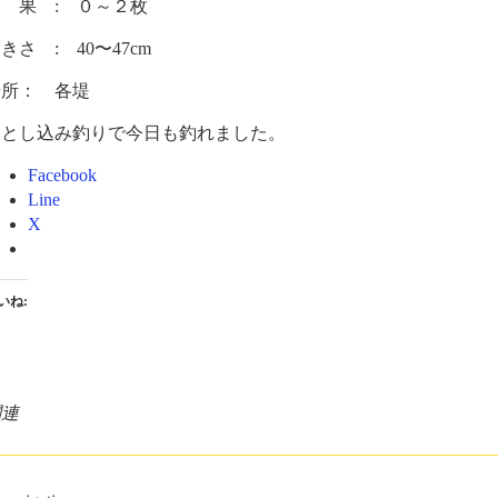
 果 : ０～２枚
きさ : 40〜47cm
場所： 各堤
落とし込み釣りで今日も釣れました。
Facebook
Line
X
いね:
関連