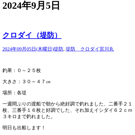
2024年9月5日
クロダイ（堤防）
2024年09月05日(木曜日)
堤防
,
堤防 クロダイ
宮川丸
釣果：０～２５枚
大きさ：３０～４７㎝
場所：各堤
一週間ぶりの渡船で朝から絶好調で釣れました、二番手２１
枚、三番手１６枚と好調でした、それ加えイシダイ６２ｃｍ
３キロまで釣れました。
明日も出船します！