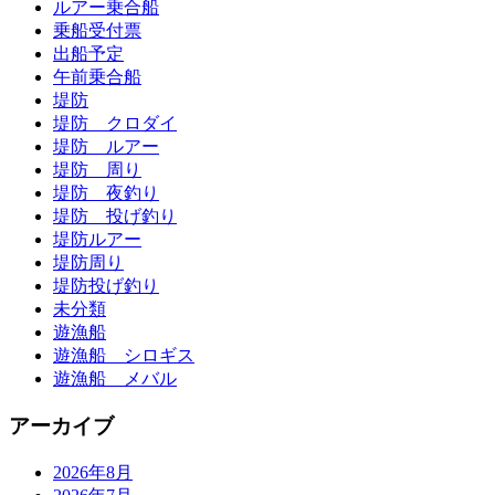
ルアー乗合船
乗船受付票
出船予定
午前乗合船
堤防
堤防 クロダイ
堤防 ルアー
堤防 周り
堤防 夜釣り
堤防 投げ釣り
堤防ルアー
堤防周り
堤防投げ釣り
未分類
遊漁船
遊漁船 シロギス
遊漁船 メバル
アーカイブ
2026年8月