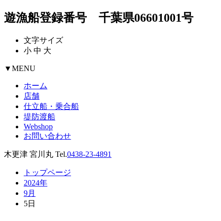
遊漁船登録番号 千葉県06601001号
文字サイズ
小
中
大
▼
MENU
ホーム
店舗
仕立船・乗合船
堤防渡船
Webshop
お問い合わせ
木更津 宮川丸 Tel.
0438-23-4891
トップページ
2024年
9月
5日