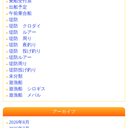
乗船受付票
出船予定
午前乗合船
堤防
堤防 クロダイ
堤防 ルアー
堤防 周り
堤防 夜釣り
堤防 投げ釣り
堤防ルアー
堤防周り
堤防投げ釣り
未分類
遊漁船
遊漁船 シロギス
遊漁船 メバル
アーカイブ
2026年8月