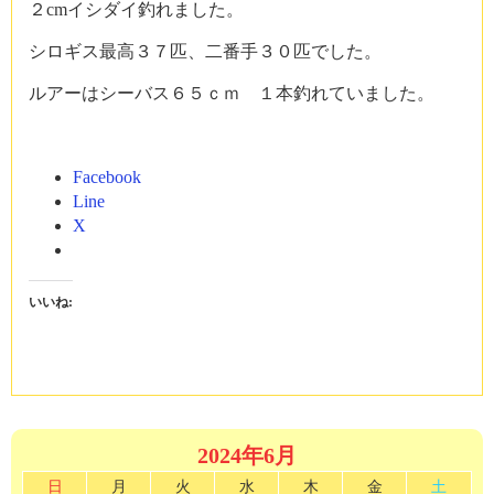
２cmイシダイ釣れました。
シロギス最高３７匹、二番手３０匹でした。
ルアーはシーバス６５ｃｍ １本釣れていました。
Facebook
Line
X
いいね:
2024年6月
日
月
火
水
木
金
土