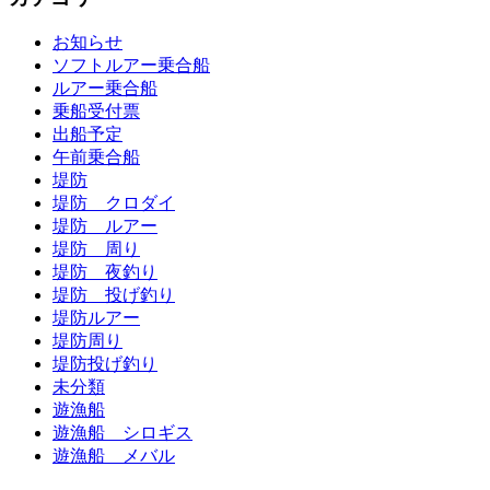
お知らせ
ソフトルアー乗合船
ルアー乗合船
乗船受付票
出船予定
午前乗合船
堤防
堤防 クロダイ
堤防 ルアー
堤防 周り
堤防 夜釣り
堤防 投げ釣り
堤防ルアー
堤防周り
堤防投げ釣り
未分類
遊漁船
遊漁船 シロギス
遊漁船 メバル