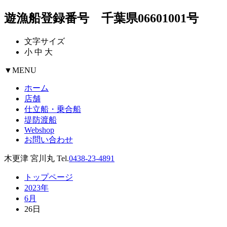
遊漁船登録番号 千葉県06601001号
文字サイズ
小
中
大
▼
MENU
ホーム
店舗
仕立船・乗合船
堤防渡船
Webshop
お問い合わせ
木更津 宮川丸 Tel.
0438-23-4891
トップページ
2023年
6月
26日