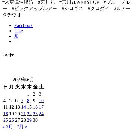
#木更津沖堤防 #宮川丸 #宮川丸WEBSHOP #ブルーブル
ー #ピックアップルアー #シロギス #クロダイ #ルアー
タチウオ
Facebook
Line
X
いいね:
2023年6月
日
月
火
水
木
金
土
1
2
3
4
5
6
7
8
9
10
11
12
13
14
15
16
17
18
19
20
21
22
23
24
25
26
27
28
29
30
« 5月
7月 »