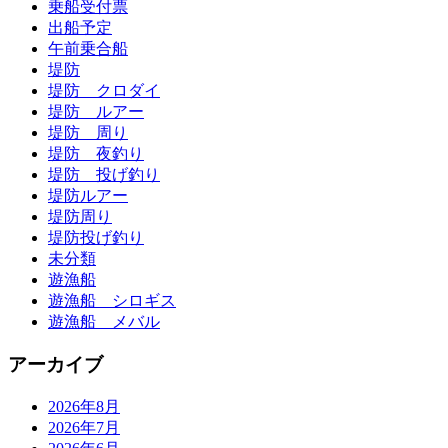
乗船受付票
出船予定
午前乗合船
堤防
堤防 クロダイ
堤防 ルアー
堤防 周り
堤防 夜釣り
堤防 投げ釣り
堤防ルアー
堤防周り
堤防投げ釣り
未分類
遊漁船
遊漁船 シロギス
遊漁船 メバル
アーカイブ
2026年8月
2026年7月