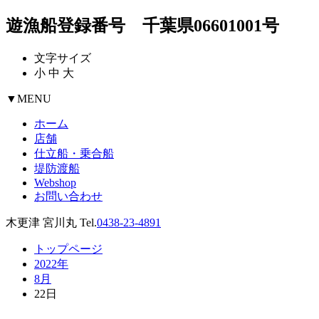
遊漁船登録番号 千葉県06601001号
文字サイズ
小
中
大
▼
MENU
ホーム
店舗
仕立船・乗合船
堤防渡船
Webshop
お問い合わせ
木更津 宮川丸 Tel.
0438-23-4891
トップページ
2022年
8月
22日