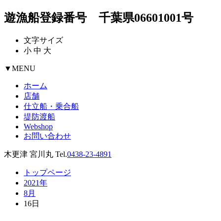
遊漁船登録番号 千葉県06601001号
文字サイズ
小
中
大
▼
MENU
ホーム
店舗
仕立船・乗合船
堤防渡船
Webshop
お問い合わせ
木更津 宮川丸 Tel.
0438-23-4891
トップページ
2021年
8月
16日