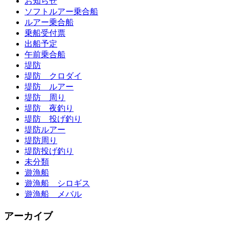
お知らせ
ソフトルアー乗合船
ルアー乗合船
乗船受付票
出船予定
午前乗合船
堤防
堤防 クロダイ
堤防 ルアー
堤防 周り
堤防 夜釣り
堤防 投げ釣り
堤防ルアー
堤防周り
堤防投げ釣り
未分類
遊漁船
遊漁船 シロギス
遊漁船 メバル
アーカイブ