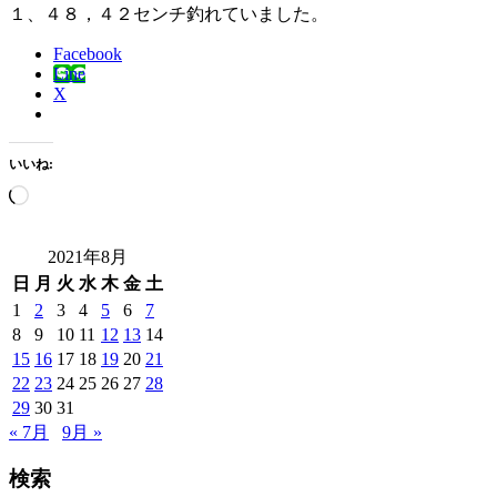
１、４８，４２センチ釣れていました。
Facebook
Line
X
いいね:
読
み
込
2021年8月
み
日
月
火
水
木
金
土
中…
1
2
3
4
5
6
7
8
9
10
11
12
13
14
15
16
17
18
19
20
21
22
23
24
25
26
27
28
29
30
31
« 7月
9月 »
検索