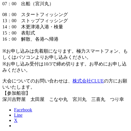
07：00 出船（宮川丸）
08
：
00
スタートフィッシング
13
：
00
ストップフィッシング
14
：
00
木更津港入港・検量
15
：
00
表彰式
16
：
00
解散、各港へ帰港
※
お申し込みは先着順になります。極力スマートフォン、も
しくはパソコンよりお申し込みください。
※
お申し込み受付は
10/3
で締め切ります。お早めにお申し込
みください。
大会についてのお問い合わせは、
株式会社CLUE
の方にお願
いいたします。
【参加船宿】
深川吉野屋 太田屋 こなや丸 宮川丸 三喜丸 つり幸
Facebook
Line
X