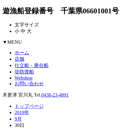
遊漁船登録番号 千葉県06601001号
文字サイズ
小
中
大
▼
MENU
ホーム
店舗
仕立船・乗合船
堤防渡船
Webshop
お問い合わせ
木更津 宮川丸 Tel.
0438-23-4891
トップページ
2019年
9月
30日