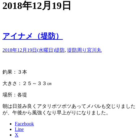
2018年12月19日
アイナメ（堤防）
2018年12月19日(水曜日)
堤防
,
堤防周り
宮川丸
釣果：３本
大きさ：２５～３３㎝
場所：各堤
朝は日並み良くアタリポツポツあってメバルも交じりました
が、午後から風強くなり早上がりになりました。
Facebook
Line
X