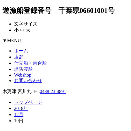
遊漁船登録番号 千葉県06601001号
文字サイズ
小
中
大
▼
MENU
ホーム
店舗
仕立船・乗合船
堤防渡船
Webshop
お問い合わせ
木更津 宮川丸 Tel.
0438-23-4891
トップページ
2018年
12月
19日