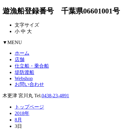
遊漁船登録番号 千葉県06601001号
文字サイズ
小
中
大
▼
MENU
ホーム
店舗
仕立船・乗合船
堤防渡船
Webshop
お問い合わせ
木更津 宮川丸 Tel.
0438-23-4891
トップページ
2018年
8月
3日