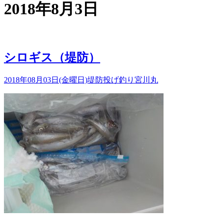
2018年8月3日
シロギス（堤防）
2018年08月03日(金曜日)
堤防投げ釣り
宮川丸