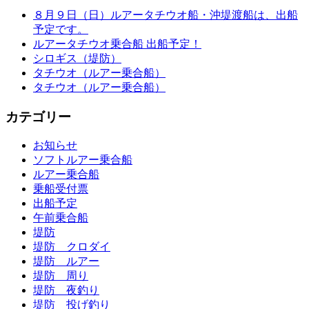
８月９日（日）ルアータチウオ船・沖堤渡船は、出船
予定です。
ルアータチウオ乗合船 出船予定！
シロギス（堤防）
タチウオ（ルアー乗合船）
タチウオ（ルアー乗合船）
カテゴリー
お知らせ
ソフトルアー乗合船
ルアー乗合船
乗船受付票
出船予定
午前乗合船
堤防
堤防 クロダイ
堤防 ルアー
堤防 周り
堤防 夜釣り
堤防 投げ釣り