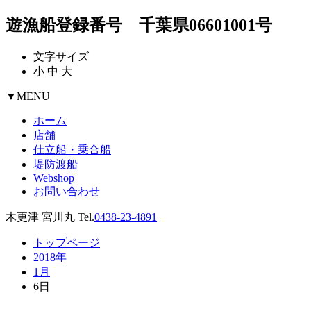
遊漁船登録番号 千葉県06601001号
文字サイズ
小
中
大
▼
MENU
ホーム
店舗
仕立船・乗合船
堤防渡船
Webshop
お問い合わせ
木更津 宮川丸 Tel.
0438-23-4891
トップページ
2018年
1月
6日