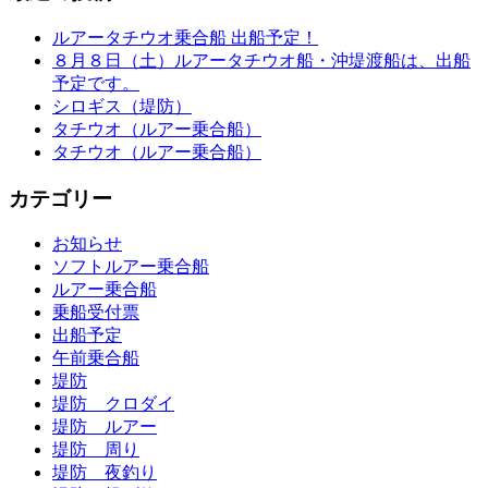
ルアータチウオ乗合船 出船予定！
８月８日（土）ルアータチウオ船・沖堤渡船は、出船
予定です。
シロギス（堤防）
タチウオ（ルアー乗合船）
タチウオ（ルアー乗合船）
カテゴリー
お知らせ
ソフトルアー乗合船
ルアー乗合船
乗船受付票
出船予定
午前乗合船
堤防
堤防 クロダイ
堤防 ルアー
堤防 周り
堤防 夜釣り