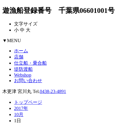
遊漁船登録番号 千葉県06601001号
文字サイズ
小
中
大
▼
MENU
ホーム
店舗
仕立船・乗合船
堤防渡船
Webshop
お問い合わせ
木更津 宮川丸 Tel.
0438-23-4891
トップページ
2017年
10月
1日