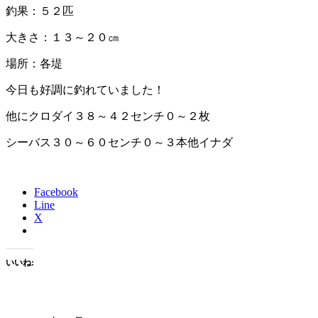
釣果：５２匹
大きさ：１３～２０㎝
場所：各堤
今日も好調に釣れていました！
他にクロダイ３８～４２センチ０～２枚
シーバス３０～６０センチ０～３本他イナダ
Facebook
Line
X
いいね: