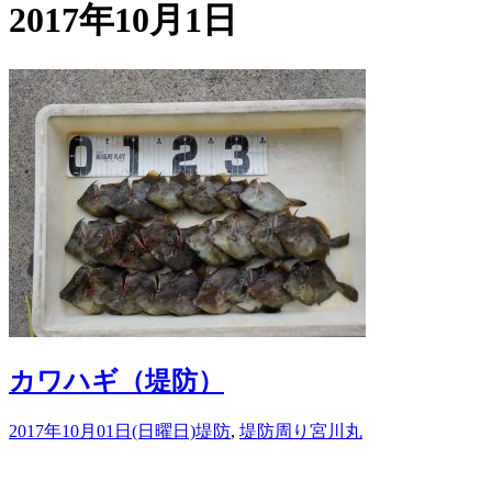
2017年10月1日
カワハギ（堤防）
2017年10月01日(日曜日)
堤防
,
堤防周り
宮川丸