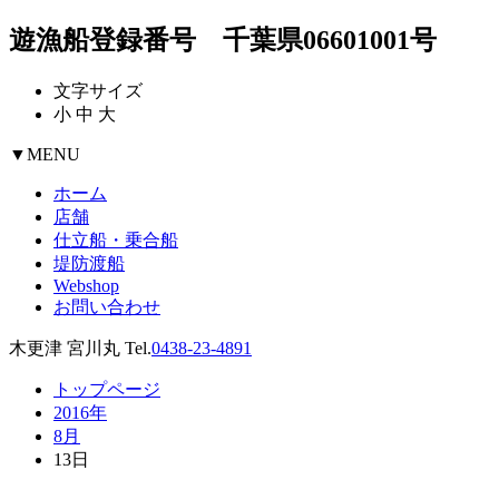
遊漁船登録番号 千葉県06601001号
文字サイズ
小
中
大
▼
MENU
ホーム
店舗
仕立船・乗合船
堤防渡船
Webshop
お問い合わせ
木更津 宮川丸 Tel.
0438-23-4891
トップページ
2016年
8月
13日