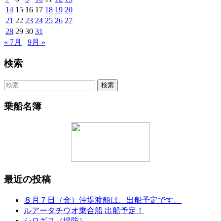
14
15
16
17
18
19
20
21
22
23
24
25
26
27
28
29
30
31
« 7月
9月 »
検索
検
索:
乗船名簿
最近の投稿
８月７日（金）沖堤渡船は、出船予定です。
ルアータチウオ乗合船 出船予定！
シロギス（堤防）