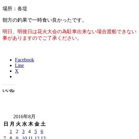
場所：各堤
朝方の釣果で一時食い良かったです。
明日、明後日は花火大会の為駐車出来ない場合渡船できない
事がありますのでご了承ください。
Facebook
Line
X
いいね:
2016年8月
日
月
火
水
木
金
土
1
2
3
4
5
6
7
8
9
10
11
12
13