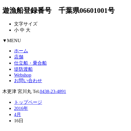
遊漁船登録番号 千葉県06601001号
文字サイズ
小
中
大
▼
MENU
ホーム
店舗
仕立船・乗合船
堤防渡船
Webshop
お問い合わせ
木更津 宮川丸 Tel.
0438-23-4891
トップページ
2016年
4月
16日