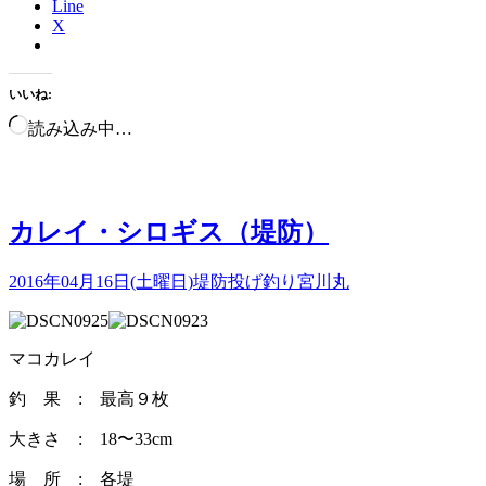
Line
X
いいね:
読み込み中…
カレイ・シロギス（堤防）
2016年04月16日(土曜日)
堤防投げ釣り
宮川丸
マコカレイ
釣 果 : 最高９枚
大きさ : 18〜33cm
場 所 : 各堤