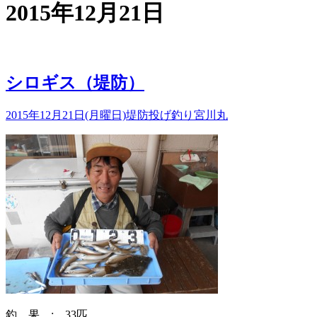
2015年12月21日
シロギス（堤防）
2015年12月21日(月曜日)
堤防投げ釣り
宮川丸
釣 果 : 33匹