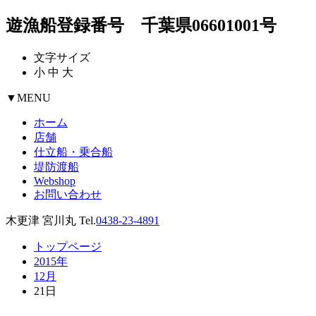
遊漁船登録番号 千葉県06601001号
文字サイズ
小
中
大
▼
MENU
ホーム
店舗
仕立船・乗合船
堤防渡船
Webshop
お問い合わせ
木更津 宮川丸 Tel.
0438-23-4891
トップページ
2015年
12月
21日