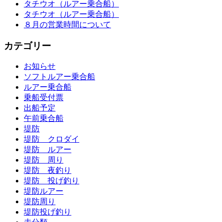
タチウオ（ルアー乗合船）
タチウオ（ルアー乗合船）
８月の営業時間について
カテゴリー
お知らせ
ソフトルアー乗合船
ルアー乗合船
乗船受付票
出船予定
午前乗合船
堤防
堤防 クロダイ
堤防 ルアー
堤防 周り
堤防 夜釣り
堤防 投げ釣り
堤防ルアー
堤防周り
堤防投げ釣り