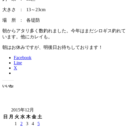
大きさ : 13～23cm
場 所 : 各堤防
朝からアタリ多く数釣れました。今年はまだシロギス釣れて
います。他にカレイも。
朝はお休みですが、明後日お待ちしております！
Facebook
Line
X
いいね:
2015年12月
日
月
火
水
木
金
土
1
2
3
4
5